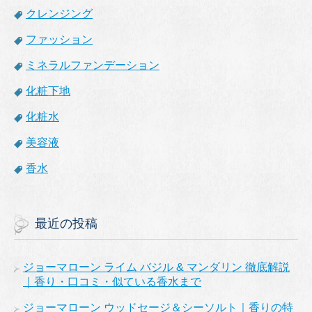
クレンジング
ファッション
ミネラルファンデーション
化粧下地
化粧水
美容液
香水
最近の投稿
ジョーマローン ライム バジル & マンダリン 徹底解説
｜香り・口コミ・似ている香水まで
ジョーマローン ウッドセージ＆シーソルト｜香りの特