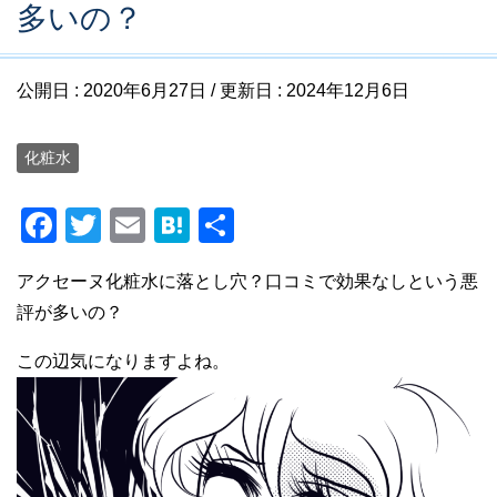
多いの？
公開日 :
2020年6月27日
/ 更新日 :
2024年12月6日
化粧水
F
T
E
H
共
a
wi
m
at
有
アクセーヌ化粧水に落とし穴？口コミで効果なしという悪
c
tt
ail
e
評が多いの？
e
er
n
b
a
この辺気になりますよね。
o
o
k