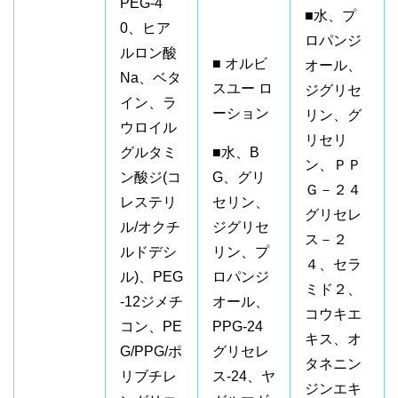
PEG-4
■水、プ
0、ヒア
ロパンジ
ルロン酸
■ オルビ
オール、
Na、ベタ
スユー ロ
ジグリセ
イン、ラ
ーション
リン、グ
ウロイル
リセリ
グルタミ
■水、B
ン、ＰＰ
ン酸ジ(コ
G、グリ
Ｇ－２４
レステリ
セリン、
グリセレ
ル/オクチ
ジグリセ
ス－２
ルドデシ
リン、プ
４、セラ
ル)、PEG
ロパンジ
ミド２、
-12ジメチ
オール、
コウキエ
コン、PE
PPG-24
キス、オ
G/PPG/ポ
グリセレ
タネニン
リブチレ
ス-24、ヤ
ジンエキ