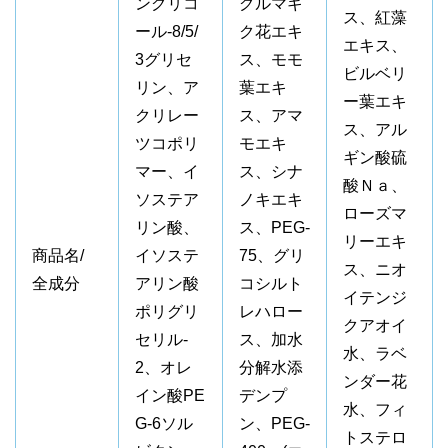
ングリコ
グルマギ
ス、紅藻
ール-8/5/
ク花エキ
エキス、
3グリセ
ス、モモ
ビルベリ
リン、ア
葉エキ
ー葉エキ
クリレー
ス、アマ
ス、アル
ツコポリ
モエキ
ギン酸硫
マー、イ
ス、シナ
酸Ｎａ、
ソステア
ノキエキ
ローズマ
リン酸、
ス、PEG-
リーエキ
商品名/
イソステ
75、グリ
ス、ニオ
全成分
アリン酸
コシルト
イテンジ
ポリグリ
レハロー
クアオイ
セリル-
ス、加水
水、ラベ
2、オレ
分解水添
ンダー花
イン酸PE
デンプ
水、フィ
G-6ソル
ン、PEG-
トステロ