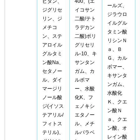
ビタン、
400、(エ
ールズ、
ジグリセ
イコサン
ジラウロ
リン、ジ
二酸/テト
イルグル
メチコ
ラデカン
タミン酸
ン、ステ
二酸)ポリ
リシンＮ
アロイル
グリセリ
ａ、Ｂ
グルタミ
ル-10、キ
Ｇ、カル
ン酸Na、
サンタン
ボマー、
セタノー
ガム、カ
キサンタ
ル、ダイ
ルボマ
ンガム、
マージリ
ー、水酸
水酸化
ノール酸
化K、フ
Ｋ、クエ
ジ(イソス
ェノキシ
ン酸Ｎ
テアリル/
エタノー
ａ、クエ
フィトス
ル、メチ
ン酸、オ
テリル)、
ルパラベ
レイン酸