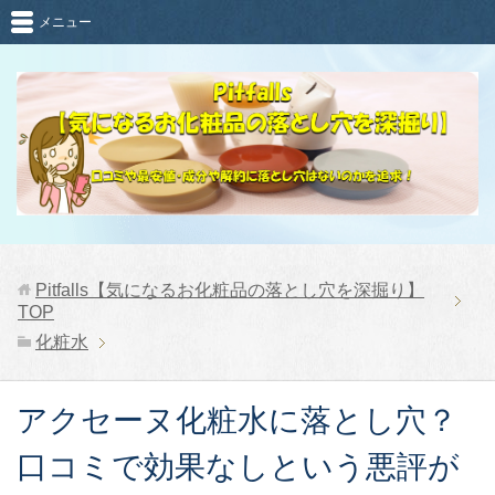
メニュー
Pitfalls【気になるお化粧品の落とし穴を深掘り】
TOP
化粧水
アクセーヌ化粧水に落とし穴？
口コミで効果なしという悪評が