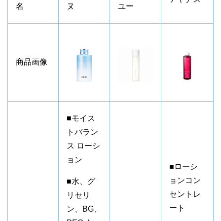
名
ヌ
ユー
商品画像
■モイス
トバラン
ス ローシ
ョン
■ローシ
ョンコン
■水、グ
セントレ
リセリ
ート
ン、BG、