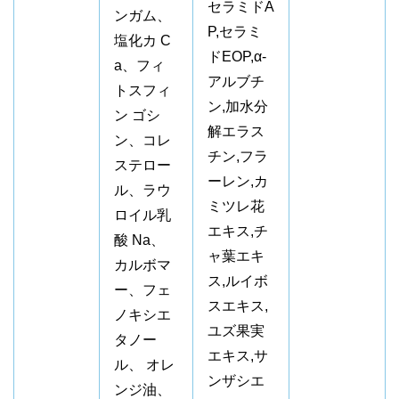
セラミドA
ンガム、
P,セラミ
塩化カ C
ドEOP,α-
a、フィ
アルブチ
トスフィ
ン,加水分
ン ゴシ
解エラス
ン、コレ
チン,フラ
ステロー
ーレン,カ
ル、ラウ
ミツレ花
ロイル乳
エキス,チ
酸 Na、
ャ葉エキ
カルボマ
ス,ルイボ
ー、フェ
スエキス,
ノキシエ
ユズ果実
タノー
エキス,サ
ル、 オレ
ンザシエ
ンジ油、