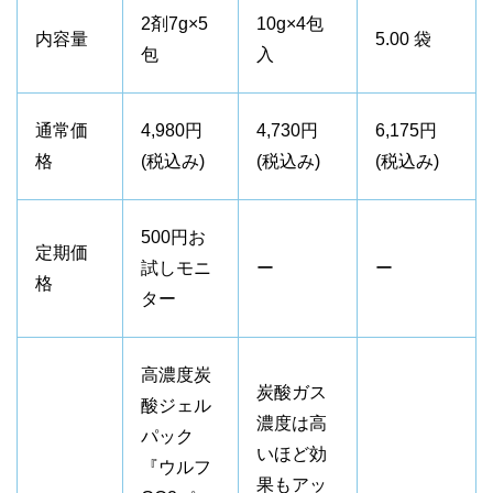
2剤7g×5
10g×4包
内容量
5.00 袋
包
入
通常価
4,980円
4,730円
6,175円
格
(税込み)
(税込み)
(税込み)
500円お
定期価
試しモニ
ー
ー
格
ター
高濃度炭
炭酸ガス
酸ジェル
濃度は高
パック
いほど効
『ウルフ
果もアッ