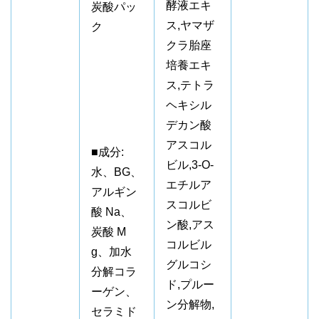
酵液エキ
炭酸パッ
ス,ヤマザ
ク
クラ胎座
培養エキ
ス,テトラ
ヘキシル
デカン酸
アスコル
■成分:
ビル,3-O-
水、BG、
エチルア
アルギン
スコルビ
酸 Na、
ン酸,アス
炭酸 M
コルビル
g、加水
グルコシ
分解コラ
ド,プルー
ーゲン、
ン分解物,
セラミド