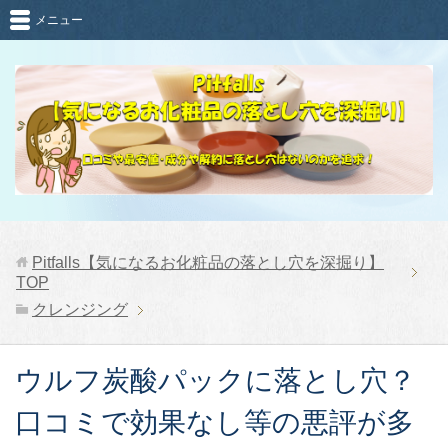
メニュー
Pitfalls【気になるお化粧品の落とし穴を深掘り】
TOP
クレンジング
ウルフ炭酸パックに落とし穴？
口コミで効果なし等の悪評が多