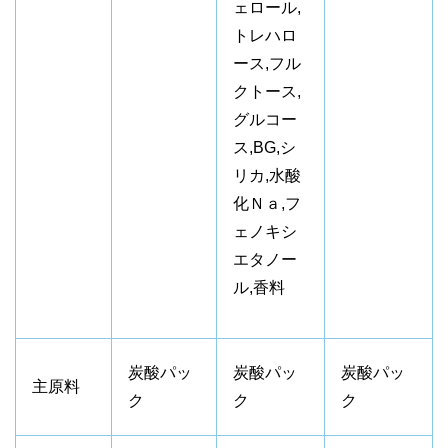
ェロール,
トレハロ
ース,フル
クトース,
グルコー
ス,BG,シ
リカ,水酸
化Ｎａ,フ
ェノキシ
エタノー
ル,香料
炭酸パッ
炭酸パッ
炭酸パッ
主原料
ク
ク
ク