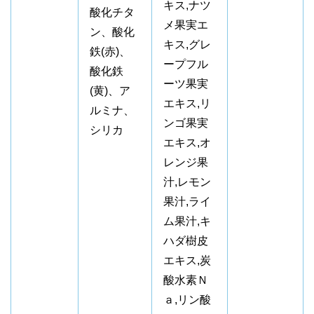
キス,ナツ
酸化チタ
メ果実エ
ン、酸化
キス,グレ
鉄(赤)、
ープフル
酸化鉄
ーツ果実
(黄)、ア
エキス,リ
ルミナ、
ンゴ果実
シリカ
エキス,オ
レンジ果
汁,レモン
果汁,ライ
ム果汁,キ
ハダ樹皮
エキス,炭
酸水素Ｎ
ａ,リン酸