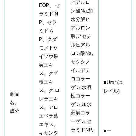
ヒアルロ
EOP、 セ
ン酸Na,加
ラミド N
水分解ヒ
P、セラ
アルロン
ミド A
酸,アセチ
P、クダ
ルヒアル
モノトケ
ロン酸Na,
イソウ果
サクシノ
実エキ
イルアテ
ス、クズ
ロコラー
根エキ
■Urar (ユ
ゲン,水溶
ス、ク ロ
レイル)
商品
性コラー
レラエキ
名、
ゲン,加水
ス、アロ
成分
分解コラ
エベラ葉
ーゲン,セ
エキス、
ラミドNP,
■ー
キサンタ