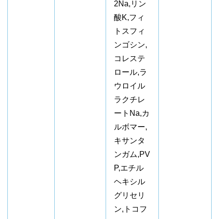
2Na,リン
酸K,フィ
トスフィ
ンゴシン,
コレステ
ロール,ラ
ウロイル
ラクチレ
ートNa,カ
ルボマー,
キサンタ
ンガム,PV
P,エチル
ヘキシル
グリセリ
ン,トコフ