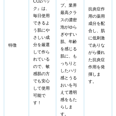
CO2パッ
プ。業界
ク』は、
抗炎症作
最高クラ
毎日使用
用の薬用
スの濃密
できるよ
成分を配
泡がゆら
う肌にや
合し、肌
ぎやすい
さしい成
に低刺激
肌、年齢
分を厳選
特徴
でありな
を感じる
して作ら
がら優れ
肌に、も
れている
た抗炎症
っちりと
ので、敏
作用を発
したハリ
感肌の方
揮しま
感とうる
でも安心
す。
おいを与
して使用
えて透明
可能で
感をもた
す！
らしま
す。