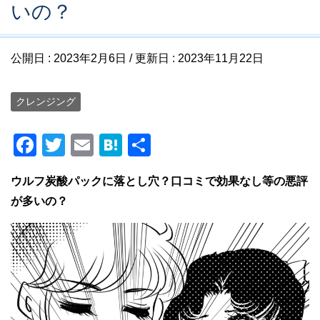
いの？
公開日 :
2023年2月6日
/ 更新日 :
2023年11月22日
クレンジング
F
T
E
H
共
a
wi
m
at
有
ウルフ炭酸パックに落とし穴？口コミで効果なし等の悪評
c
tt
ail
e
が多いの？
e
er
n
b
a
o
o
k